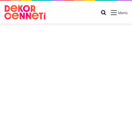
Arama
Menü
yap
...