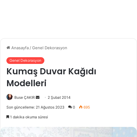
Anasayfa
/
Genel Dekorasyon
Genel Dekorasyon
Kumaş Duvar Kağıdı
Modelleri
Buse ÇAKIR
B
2 Şubat 2014
i
Son güncelleme: 21 Ağustos 2023
0
695
r
1 dakika okuma süresi
e
-
p