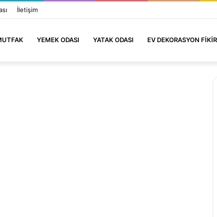
ası
İletişim
MUTFAK
YEMEK ODASI
YATAK ODASI
EV DEKORASYON FIKIR