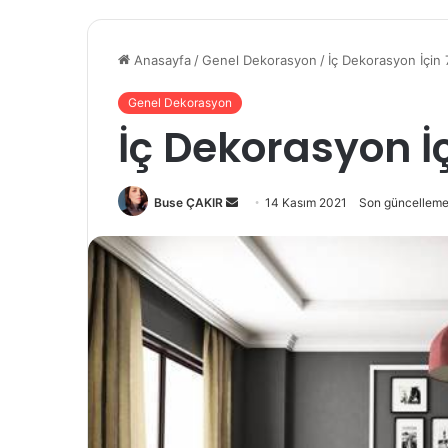
Anasayfa
/
Genel Dekorasyon
/
İç Dekorasyon İçin 
Genel Dekorasyon
İç Dekorasyon İç
Buse ÇAKIR
B
14 Kasım 2021
Son güncelleme
i
r
e
-
p
o
s
t
a
g