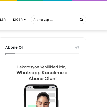
Arama
LERI
DIĞER
yap
Abone Ol
...