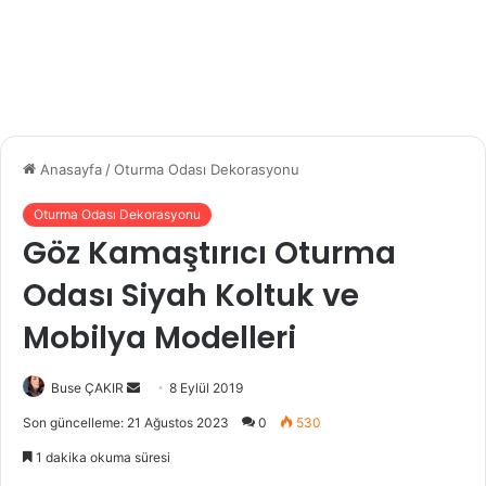
Anasayfa
/
Oturma Odası Dekorasyonu
Oturma Odası Dekorasyonu
Göz Kamaştırıcı Oturma
Odası Siyah Koltuk ve
Mobilya Modelleri
Buse ÇAKIR
B
8 Eylül 2019
i
Son güncelleme: 21 Ağustos 2023
0
530
r
1 dakika okuma süresi
e