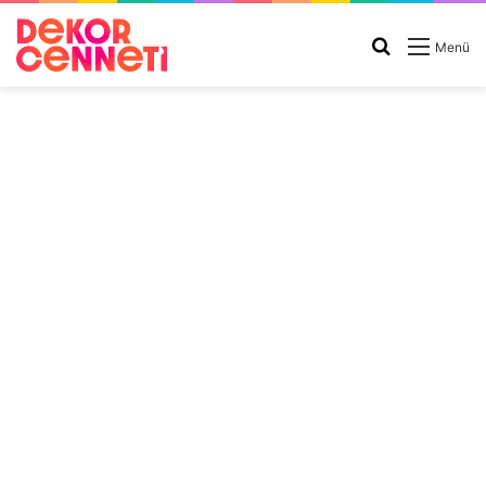
Arama
Menü
yap
...