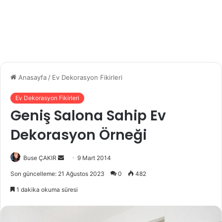
Anasayfa
/
Ev Dekorasyon Fikirleri
Ev Dekorasyon Fikirleri
Geniş Salona Sahip Ev
Dekorasyon Örneği
Buse ÇAKIR
B
9 Mart 2014
i
Son güncelleme: 21 Ağustos 2023
0
482
r
1 dakika okuma süresi
e
-
p