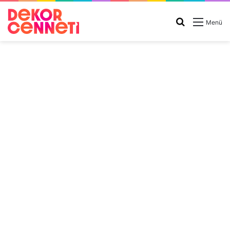
Arama
Menü
yap
...