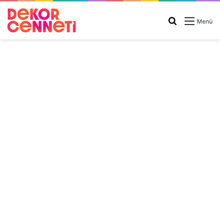
Arama
Menü
yap
...