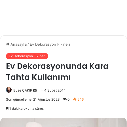
Anasayfa
/
Ev Dekorasyon Fikirleri
Ev Dekorasyon Fikirleri
Ev Dekorasyonunda Kara
Tahta Kullanımı
Buse ÇAKIR
B
4 Şubat 2014
i
Son güncelleme: 21 Ağustos 2023
0
546
r
1 dakika okuma süresi
e
-
p