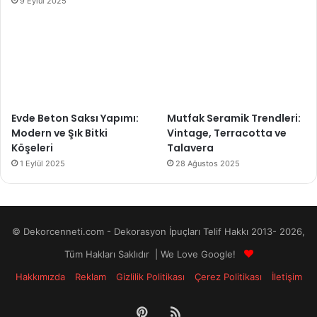
9 Eylül 2025
Evde Beton Saksı Yapımı:
Mutfak Seramik Trendleri:
Modern ve Şık Bitki
Vintage, Terracotta ve
Köşeleri
Talavera
1 Eylül 2025
28 Ağustos 2025
© Dekorcenneti.com - Dekorasyon İpuçları Telif Hakkı 2013- 2026,
Tüm Hakları Saklıdır | We Love Google!
Hakkımızda
Reklam
Gizlilik Politikası
Çerez Politikası
İletişim
Pinterest
RSS