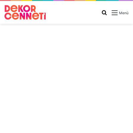
Arama
Menü
yap
...