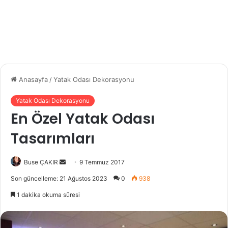
Anasayfa
/
Yatak Odası Dekorasyonu
Yatak Odası Dekorasyonu
En Özel Yatak Odası
Tasarımları
Buse ÇAKIR
B
9 Temmuz 2017
i
Son güncelleme: 21 Ağustos 2023
0
938
r
1 dakika okuma süresi
e
-
p