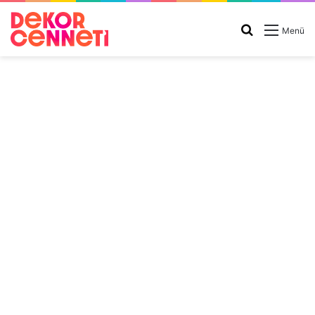
Arama
Menü
yap
...