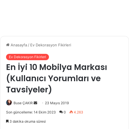
Anasayfa
/
Ev Dekorasyon Fikirleri
Ev Dekorasyon Fikirleri
En İyi 10 Mobilya Markası
(Kullanıcı Yorumları ve
Tavsiyeler)
Buse ÇAKIR
B
23 Mayıs 2019
i
Son güncelleme: 14 Ekim 2023
0
4.263
r
3 dakika okuma süresi
e