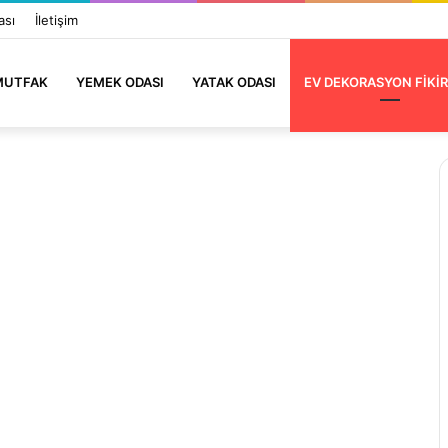
ası
İletişim
MUTFAK
YEMEK ODASI
YATAK ODASI
EV DEKORASYON FIKIR