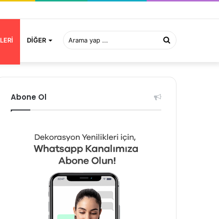
Arama
LERI
DIĞER
yap
Abone Ol
...