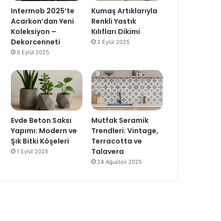
Intermob 2025’te
Kumaş Artıklarıyla
Acarkon’dan Yeni
Renkli Yastık
Koleksiyon –
Kılıfları Dikimi
Dekorcenneti
2 Eylül 2025
9 Eylül 2025
Evde Beton Saksı
Mutfak Seramik
Yapımı: Modern ve
Trendleri: Vintage,
Şık Bitki Köşeleri
Terracotta ve
Talavera
1 Eylül 2025
28 Ağustos 2025