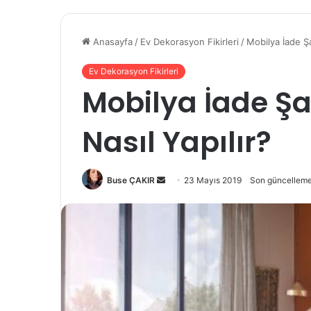
Anasayfa
/
Ev Dekorasyon Fikirleri
/
Mobilya İade Şa
Ev Dekorasyon Fikirleri
Mobilya İade Şar
Nasıl Yapılır?
Buse ÇAKIR
B
23 Mayıs 2019
Son güncelleme
i
r
e
-
p
o
s