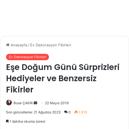
Anasayfa
/
Ev Dekorasyon Fikirleri
Ev Dekorasyon Fikirleri
Eşe Doğum Günü Sürprizleri
Hediyeler ve Benzersiz
Fikirler
Buse ÇAKIR
B
22 Mayıs 2019
i
Son güncelleme: 21 Ağustos 2023
0
1.313
r
1 dakika okuma süresi
e