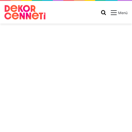
Arama
Menü
yap
...