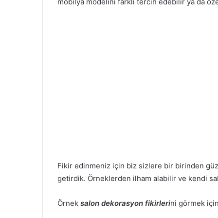
mobilya modelini farklı tercih edebilir ya da öze
Fikir edinmeniz için biz sizlere bir birinden g
getirdik. Örneklerden ilham alabilir ve kendi s
Örnek
salon dekorasyon fikirleri
ni görmek için