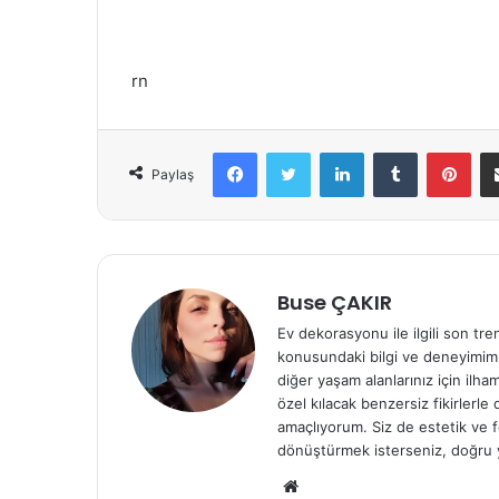
rn
Facebook
Twitter
LinkedIn
Tumblr
Pinterest
Paylaş
Buse ÇAKIR
Ev dekorasyonu ile ilgili son tre
konusundaki bilgi ve deneyimiml
diğer yaşam alanlarınız için ilh
özel kılacak benzersiz fikirlerl
amaçlıyorum. Siz de estetik ve f
dönüştürmek isterseniz, doğru 
We