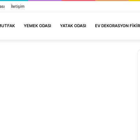
ası
İletişim
MUTFAK
YEMEK ODASI
YATAK ODASI
EV DEKORASYON FIKIR