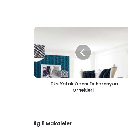
b
sit
esi
Lüks Yatak Odası Dekorasyon
Örnekleri
İlgili Makaleler