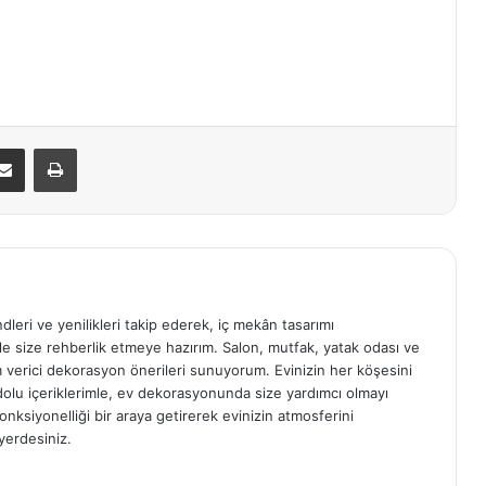
E-Posta ile paylaş
Yazdır
ndleri ve yenilikleri takip ederek, iç mekân tasarımı
e size rehberlik etmeye hazırım. Salon, mutfak, yatak odası ve
am verici dekorasyon önerileri sunuyorum. Evinizin her köşesini
e dolu içeriklerimle, ev dekorasyonunda size yardımcı olmayı
onksiyonelliği bir araya getirerek evinizin atmosferini
yerdesiniz.