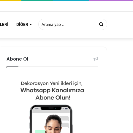
Arama
LERI
DIĞER
yap
Abone Ol
...