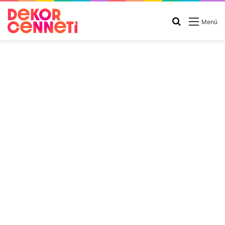
Arama
Menü
yap
...