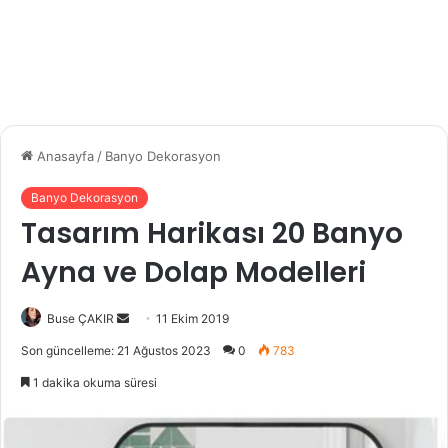
Anasayfa
/
Banyo Dekorasyon
Banyo Dekorasyon
Tasarım Harikası 20 Banyo
Ayna ve Dolap Modelleri
Buse ÇAKIR
B
11 Ekim 2019
i
Son güncelleme: 21 Ağustos 2023
0
783
r
1 dakika okuma süresi
e
-
p