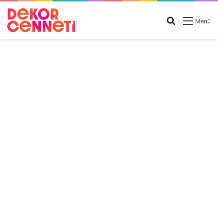
Arama
Menü
yap
...