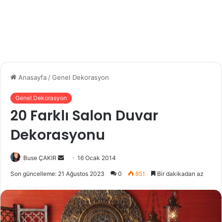
Anasayfa
/
Genel Dekorasyon
Genel Dekorasyon
20 Farklı Salon Duvar
Dekorasyonu
Buse ÇAKIR
B
16 Ocak 2014
i
Son güncelleme: 21 Ağustos 2023
0
851
Bir dakikadan az
r
e
-
p