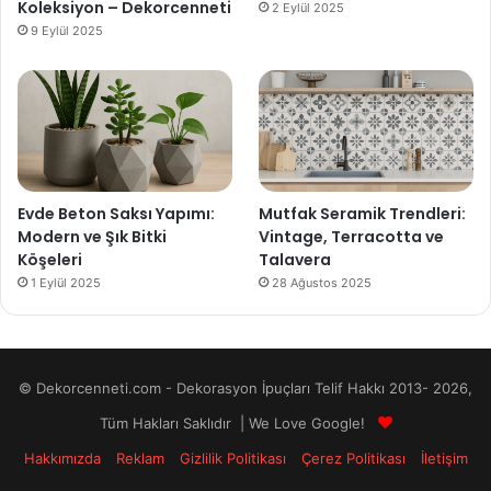
Koleksiyon – Dekorcenneti
2 Eylül 2025
9 Eylül 2025
Evde Beton Saksı Yapımı:
Mutfak Seramik Trendleri:
Modern ve Şık Bitki
Vintage, Terracotta ve
Köşeleri
Talavera
1 Eylül 2025
28 Ağustos 2025
© Dekorcenneti.com - Dekorasyon İpuçları Telif Hakkı 2013- 2026,
Tüm Hakları Saklıdır | We Love Google!
Hakkımızda
Reklam
Gizlilik Politikası
Çerez Politikası
İletişim