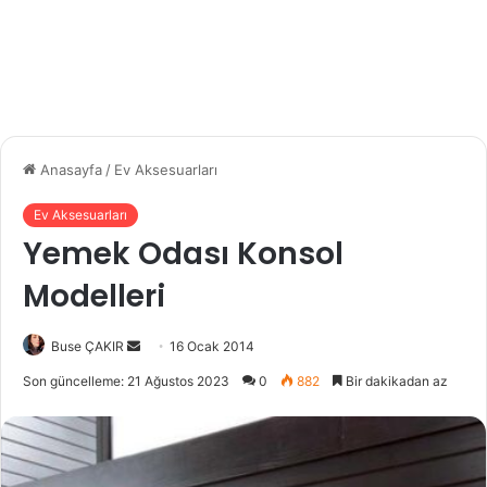
Anasayfa
/
Ev Aksesuarları
Ev Aksesuarları
Yemek Odası Konsol
Modelleri
Buse ÇAKIR
B
16 Ocak 2014
i
Son güncelleme: 21 Ağustos 2023
0
882
Bir dakikadan az
r
e
-
p