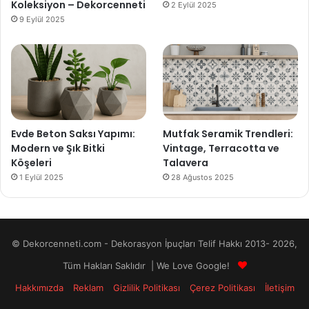
Koleksiyon – Dekorcenneti
2 Eylül 2025
9 Eylül 2025
Evde Beton Saksı Yapımı:
Mutfak Seramik Trendleri:
Modern ve Şık Bitki
Vintage, Terracotta ve
Köşeleri
Talavera
1 Eylül 2025
28 Ağustos 2025
© Dekorcenneti.com - Dekorasyon İpuçları Telif Hakkı 2013- 2026,
Tüm Hakları Saklıdır | We Love Google!
Hakkımızda
Reklam
Gizlilik Politikası
Çerez Politikası
İletişim