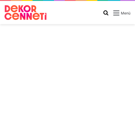
Arama
Menü
yap
...