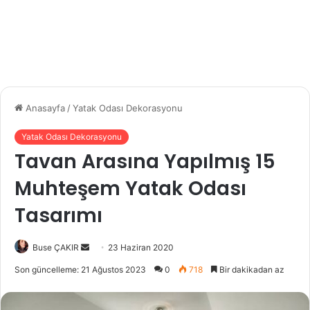
Anasayfa
/
Yatak Odası Dekorasyonu
Yatak Odası Dekorasyonu
Tavan Arasına Yapılmış 15
Muhteşem Yatak Odası
Tasarımı
Buse ÇAKIR
B
23 Haziran 2020
i
Son güncelleme: 21 Ağustos 2023
0
718
Bir dakikadan az
r
e