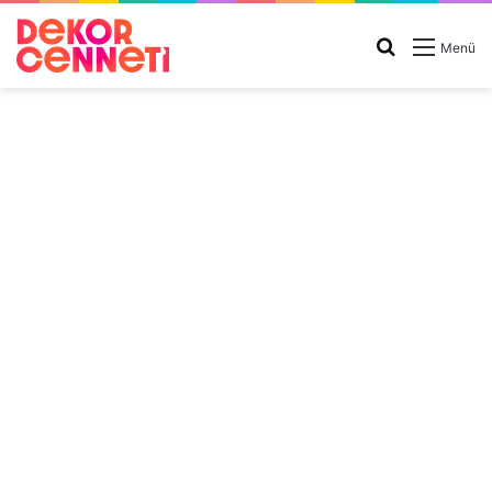
Arama
Menü
yap
...