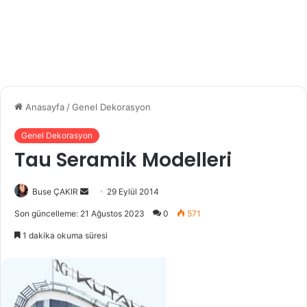
Anasayfa
/
Genel Dekorasyon
Genel Dekorasyon
Tau Seramik Modelleri
Buse ÇAKIR
B
29 Eylül 2014
i
Son güncelleme: 21 Ağustos 2023
0
571
r
1 dakika okuma süresi
e
-
p
o
s