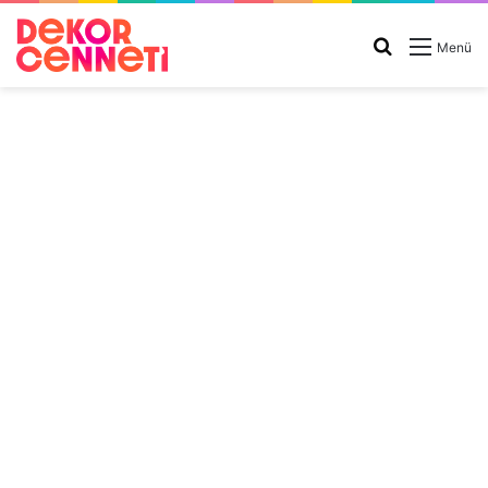
Arama
Menü
yap
...