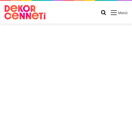
Arama
Menü
yap
...