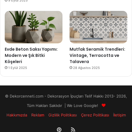
9 Eylül 2025
Evde Beton Saksı Yapımı:
Mutfak Seramik Trendleri:
Modern ve Şık Bitki
Vintage, Terracotta ve
Köşeleri
Talavera
1 Eylül 2025
28 Ağustos 2025
© Dekorcenneti.com - Dekorasyon İpuçları Telif Hakkı 2013- 2026,
Tüm Hakları Saklıdır | We Love Google!
Hakkımızda
Reklam
Gizlilik Politikası
Çerez Politikası
İletişim
Pinterest
RSS