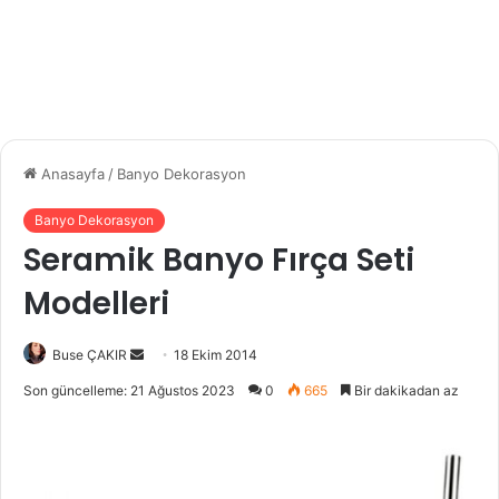
Anasayfa
/
Banyo Dekorasyon
Banyo Dekorasyon
Seramik Banyo Fırça Seti
Modelleri
Buse ÇAKIR
B
18 Ekim 2014
i
Son güncelleme: 21 Ağustos 2023
0
665
Bir dakikadan az
r
e
-
p