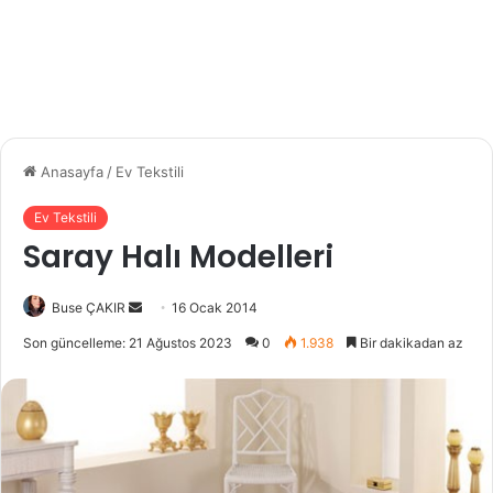
Anasayfa
/
Ev Tekstili
Ev Tekstili
Saray Halı Modelleri
Buse ÇAKIR
B
16 Ocak 2014
i
Son güncelleme: 21 Ağustos 2023
0
1.938
Bir dakikadan az
r
e
-
p
o
s