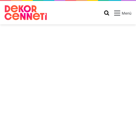
Arama
Menü
yap
...