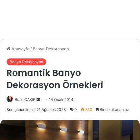
Anasayfa
/
Banyo Dekorasyon
Banyo Dekorasyon
Romantik Banyo
Dekorasyon Örnekleri
Buse ÇAKIR
B
14 Ocak 2014
i
Son güncelleme: 21 Ağustos 2023
0
563
Bir dakikadan az
r
e
-
p