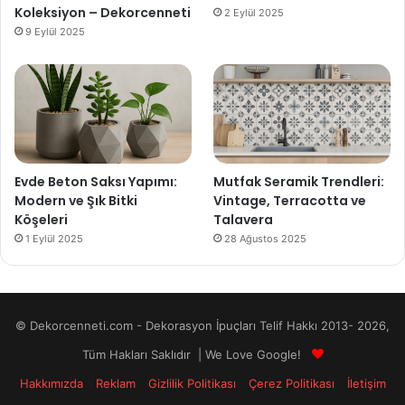
Koleksiyon – Dekorcenneti
2 Eylül 2025
9 Eylül 2025
Evde Beton Saksı Yapımı:
Mutfak Seramik Trendleri:
Modern ve Şık Bitki
Vintage, Terracotta ve
Köşeleri
Talavera
1 Eylül 2025
28 Ağustos 2025
© Dekorcenneti.com - Dekorasyon İpuçları Telif Hakkı 2013- 2026,
Tüm Hakları Saklıdır | We Love Google!
Hakkımızda
Reklam
Gizlilik Politikası
Çerez Politikası
İletişim