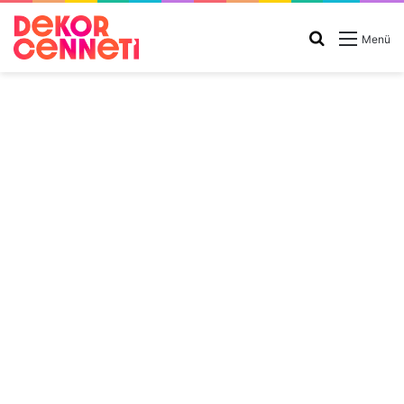
Arama
Menü
yap
...