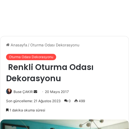
Anasayfa
/
Oturma Odası Dekorasyonu
Oturma Odası Dekorasyonu
Renkli Oturma Odası
Dekorasyonu
Buse ÇAKIR
B
20 Mayıs 2017
i
Son güncelleme: 21 Ağustos 2023
0
499
r
1 dakika okuma süresi
e
-
p