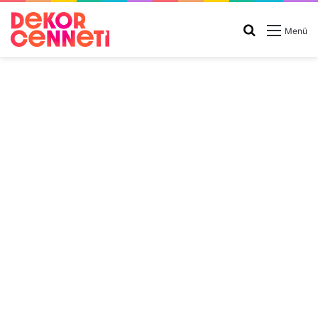
Arama
Menü
yap
...