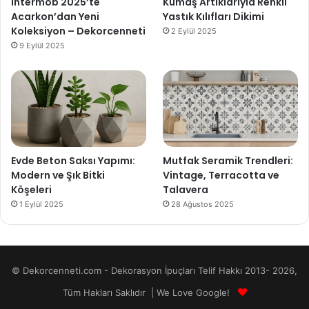
Intermob 2025’te
Kumaş Artıklarıyla Renkli
Acarkon’dan Yeni
Yastık Kılıfları Dikimi
Koleksiyon – Dekorcenneti
2 Eylül 2025
9 Eylül 2025
Evde Beton Saksı Yapımı:
Mutfak Seramik Trendleri:
Modern ve Şık Bitki
Vintage, Terracotta ve
Köşeleri
Talavera
1 Eylül 2025
28 Ağustos 2025
© Dekorcenneti.com - Dekorasyon İpuçları Telif Hakkı 2013- 2026,
Tüm Hakları Saklıdır | We Love Google!