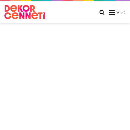
Arama
Menü
yap
...