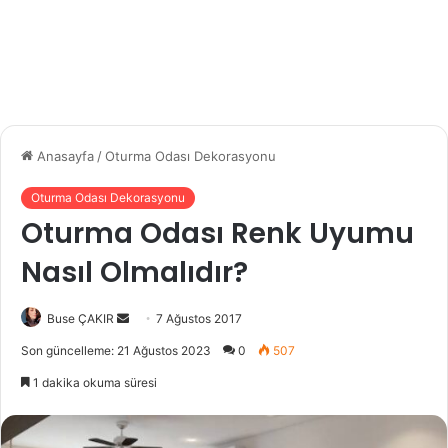
Anasayfa
/
Oturma Odası Dekorasyonu
Oturma Odası Dekorasyonu
Oturma Odası Renk Uyumu
Nasıl Olmalıdır?
Buse ÇAKIR
B
7 Ağustos 2017
i
Son güncelleme: 21 Ağustos 2023
0
507
r
1 dakika okuma süresi
e
-
p