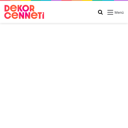
Arama
Menü
yap
...