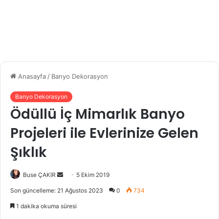
Anasayfa
/
Banyo Dekorasyon
Banyo Dekorasyon
Ödüllü İç Mimarlık Banyo
Projeleri ile Evlerinize Gelen
Şıklık
Buse ÇAKIR
B
5 Ekim 2019
i
Son güncelleme: 21 Ağustos 2023
0
734
r
1 dakika okuma süresi
e