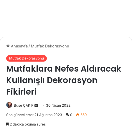
Anasayfa
/
Mutfak Dekorasyonu
Mutfak Dekorasyonu
Mutfaklara Nefes Aldıracak
Kullanışlı Dekorasyon
Fikirleri
Buse ÇAKIR
B
30 Nisan 2022
i
Son güncelleme: 21 Ağustos 2023
0
559
r
2 dakika okuma süresi
e