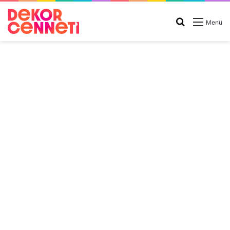
Arama
Menü
yap
...