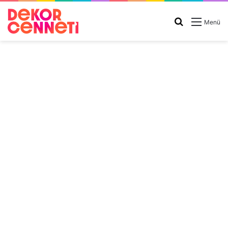
Arama
Menü
yap
...