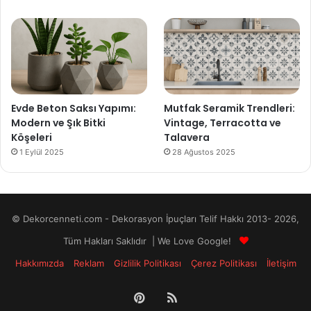
Evde Beton Saksı Yapımı:
Mutfak Seramik Trendleri:
Modern ve Şık Bitki
Vintage, Terracotta ve
Köşeleri
Talavera
1 Eylül 2025
28 Ağustos 2025
© Dekorcenneti.com - Dekorasyon İpuçları Telif Hakkı 2013- 2026,
Tüm Hakları Saklıdır | We Love Google!
Hakkımızda
Reklam
Gizlilik Politikası
Çerez Politikası
İletişim
Pinterest
RSS