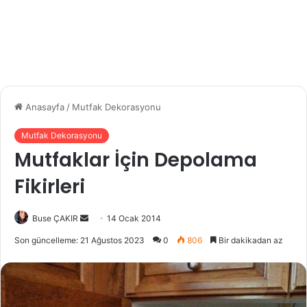
Anasayfa
/
Mutfak Dekorasyonu
Mutfak Dekorasyonu
Mutfaklar İçin Depolama
Fikirleri
Buse ÇAKIR
B
14 Ocak 2014
i
Son güncelleme: 21 Ağustos 2023
0
806
Bir dakikadan az
r
e
-
p