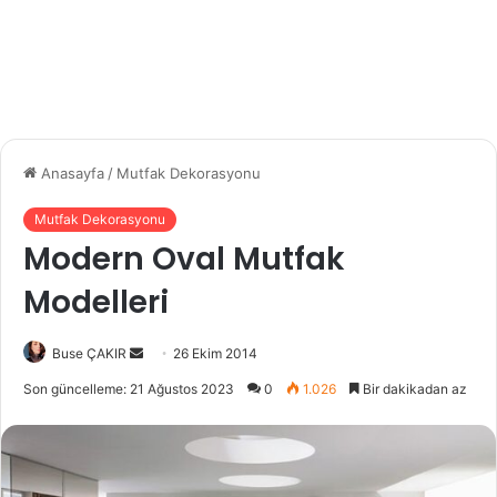
Anasayfa
/
Mutfak Dekorasyonu
Mutfak Dekorasyonu
Modern Oval Mutfak
Modelleri
Buse ÇAKIR
B
26 Ekim 2014
i
Son güncelleme: 21 Ağustos 2023
0
1.026
Bir dakikadan az
r
e
-
p