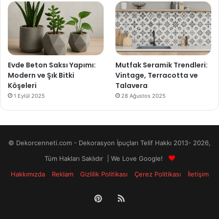
Evde Beton Saksı Yapımı:
Mutfak Seramik Trendleri:
Modern ve Şık Bitki
Vintage, Terracotta ve
Köşeleri
Talavera
1 Eylül 2025
28 Ağustos 2025
© Dekorcenneti.com - Dekorasyon İpuçları Telif Hakkı 2013- 2026,
Tüm Hakları Saklıdır | We Love Google!
Hakkımızda
Reklam
Gizlilik Politikası
Çerez Politikası
İletişim
Pinterest
RSS