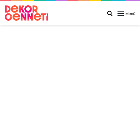
Arama
Menü
yap
...