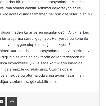
onlardan biri de minimal dekorasyonlardır. Minimal
turma odaları olabilir. Minimal dekorasyonlar ile
r kaç nokta dışında tamamen belirgin özellikleri olan bu
r düşünmeden karar veren insanlar değil. Artık herkes
bir araştırma süreci geçiriyor. Her yerde bu konu ile
 kendi evine uygun olup olmadığına bakıyor. Zaman
imal oturma odası dekorasyonları tüm ev tiplerinde ve
ği için aslında en çok tercih edilen tarzlardan bir
ldukça ekonomiktir. Şık ve sade koltukların başrolde
ni galerimizde görebilrisiniz. Oturma odaları
 incelemek ve bu oturma odalarına uygun tasarımları
ğer yazılarımıza göz atabilirsiniz.
E-Posta ile paylaş
Yazdır