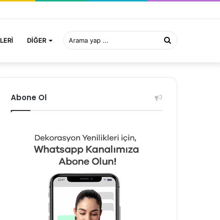
Arama
LERI
DIĞER
yap
Abone Ol
...