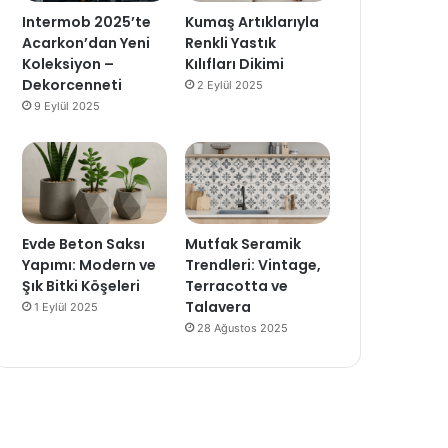
Intermob 2025’te
Kumaş Artıklarıyla
Acarkon’dan Yeni
Renkli Yastık
Koleksiyon –
Kılıfları Dikimi
Dekorcenneti
2 Eylül 2025
9 Eylül 2025
Evde Beton Saksı
Mutfak Seramik
Yapımı: Modern ve
Trendleri: Vintage,
Şık Bitki Köşeleri
Terracotta ve
Talavera
1 Eylül 2025
28 Ağustos 2025