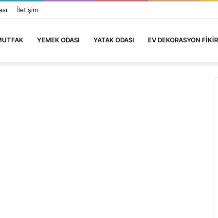
ası
İletişim
MUTFAK
YEMEK ODASI
YATAK ODASI
EV DEKORASYON FIKIR