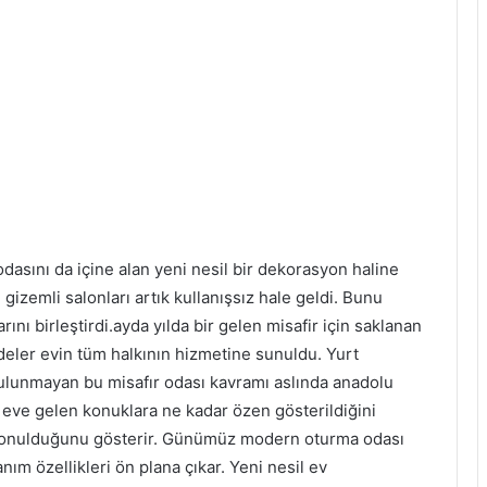
asını da içine alan yeni nesil bir dekorasyon haline
n gizemli salonları artık kullanışsız hale geldi. Bunu
ını birleştirdi.ayda yılda bir gelen misafir için saklanan
rdeler evin tüm halkının hizmetine sunuldu. Yurt
bulunmayan bu misafır odası kavramı aslında anadolu
, eve gelen konuklara ne kadar özen gösterildiğini
n konulduğunu gösterir. Günümüz modern oturma odası
ım özellikleri ön plana çıkar. Yeni nesil ev