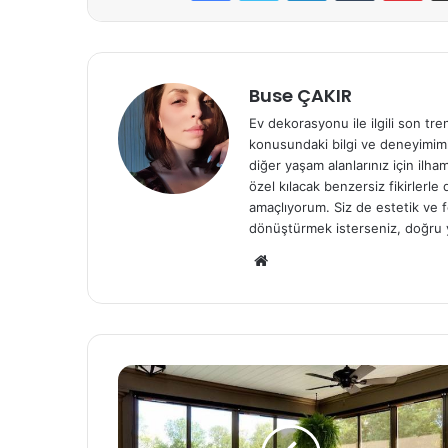
Buse ÇAKIR
Ev dekorasyonu ile ilgili son tre
konusundaki bilgi ve deneyimiml
diğer yaşam alanlarınız için ilh
özel kılacak benzersiz fikirlerl
amaçlıyorum. Siz de estetik ve f
dönüştürmek isterseniz, doğru 
We
b
sit
esi