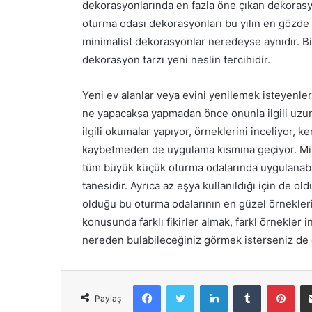
dekorasyonlarında en fazla öne çıkan dekorasy
oturma odası dekorasyonları bu yılın en gözde o
minimalist dekorasyonlar neredeyse aynıdır. Bi
dekorasyon tarzı yeni neslin tercihidir.
Yeni ev alanlar veya evini yenilemek isteyenle
ne yapacaksa yapmadan önce onunla ilgili uzun 
ilgili okumalar yapıyor, örneklerini inceliyor,
kaybetmeden de uygulama kısmına geçiyor. Min
tüm büyük küçük oturma odalarında uygulanabildi
tanesidir. Ayrıca az eşya kullanıldığı için de o
olduğu bu oturma odalarının en güzel örnekleri
konusunda farklı fikirler almak, farkl örnekler
nereden bulabileceğiniz görmek isterseniz de di
Facebook
Twitter
LinkedIn
Tumblr
Pinterest
Paylaş