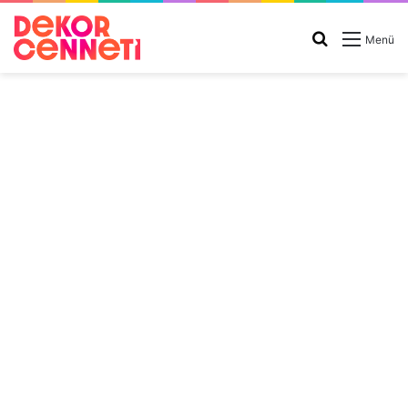
Arama
Menü
yap
...