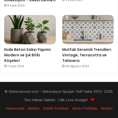
Koleksiyon – Dekorcenneti
2 Eylül 2025
9 Eylül 2025
Evde Beton Saksı Yapımı:
Mutfak Seramik Trendleri:
Modern ve Şık Bitki
Vintage, Terracotta ve
Köşeleri
Talavera
1 Eylül 2025
28 Ağustos 2025
© Dekorcenneti.com - Dekorasyon İpuçları Telif Hakkı 2013- 2026,
Tüm Hakları Saklıdır | We Love Google!
Hakkımızda
Reklam
Gizlilik Politikası
Çerez Politikası
İletişim