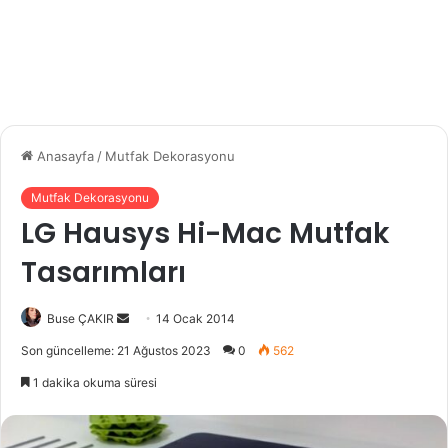
Anasayfa
/
Mutfak Dekorasyonu
Mutfak Dekorasyonu
LG Hausys Hi-Mac Mutfak
Tasarımları
Buse ÇAKIR
B
14 Ocak 2014
i
Son güncelleme: 21 Ağustos 2023
0
562
r
1 dakika okuma süresi
e
-
p