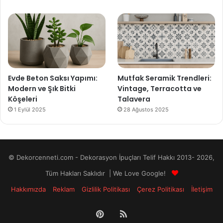
Evde Beton Saksı Yapımı:
Mutfak Seramik Trendleri:
Modern ve Şık Bitki
Vintage, Terracotta ve
Köşeleri
Talavera
1 Eylül 2025
28 Ağustos 2025
© Dekorcenneti.com - Dekorasyon İpuçları Telif Hakkı 2013- 2026,
Tüm Hakları Saklıdır | We Love Google!
Hakkımızda
Reklam
Gizlilik Politikası
Çerez Politikası
İletişim
Pinterest
RSS