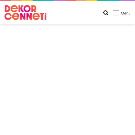
Arama
Menü
yap
...