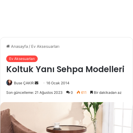
Anasayfa
/
Ev Aksesuarları
Ev Aksesuarları
Koltuk Yanı Sehpa Modelleri
Buse ÇAKIR
B
16 Ocak 2014
i
Son güncelleme: 21 Ağustos 2023
0
611
Bir dakikadan az
r
e
-
p
o
s