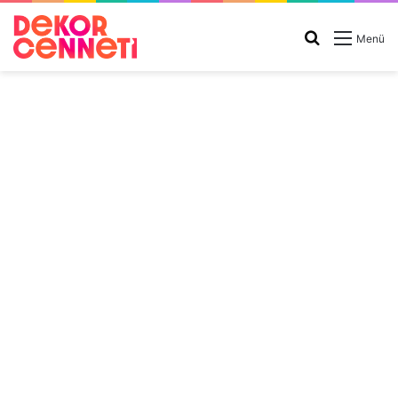
Arama
Menü
yap
...