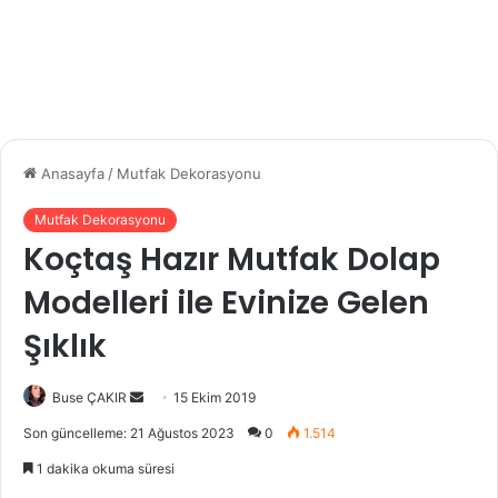
Anasayfa
/
Mutfak Dekorasyonu
Mutfak Dekorasyonu
Koçtaş Hazır Mutfak Dolap
Modelleri ile Evinize Gelen
Şıklık
Buse ÇAKIR
B
15 Ekim 2019
i
Son güncelleme: 21 Ağustos 2023
0
1.514
r
1 dakika okuma süresi
e