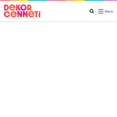
Arama
Menü
yap
...