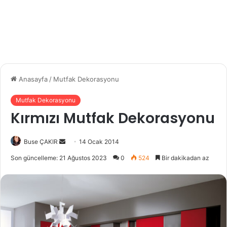
Anasayfa
/
Mutfak Dekorasyonu
Mutfak Dekorasyonu
Kırmızı Mutfak Dekorasyonu
Buse ÇAKIR
B
14 Ocak 2014
i
Son güncelleme: 21 Ağustos 2023
0
524
Bir dakikadan az
r
e
-
p
o
s