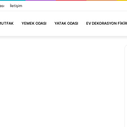
ası
İletişim
MUTFAK
YEMEK ODASI
YATAK ODASI
EV DEKORASYON FIKIR