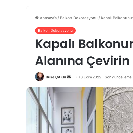
Anasayfa
/
Balkon Dekorasyonu
/
Kapalı Balkonunu
Balkon Dekorasyonu
Kapalı Balkon
Alanına Çevirin
Buse ÇAKIR
B
13 Ekim 2022
Son güncelleme:
i
r
e
-
p
o
s