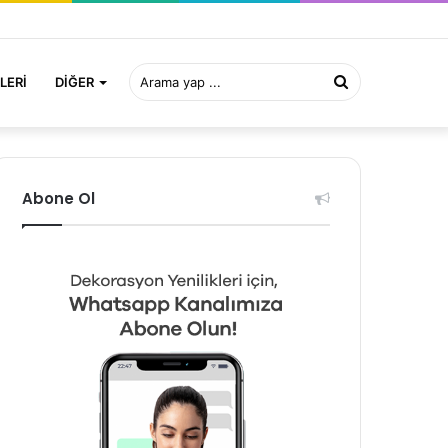
Arama
LERI
DIĞER
yap
Abone Ol
...