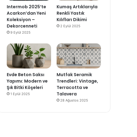
Intermob 2025’te
Kumaş Artıklarıyla
Acarkon’dan Yeni
Renkli Yastık
Koleksiyon –
Kılıfları Dikimi
Dekorcenneti
2 Eylül 2025
9 Eylül 2025
Evde Beton Saksı
Mutfak Seramik
Yapımı: Modern ve
Trendleri: Vintage,
Şık Bitki Köşeleri
Terracotta ve
Talavera
1 Eylül 2025
28 Ağustos 2025