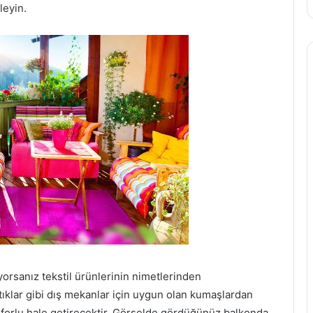
leyin.
yorsanız tekstil ürünlerinin nimetlerinden
stıklar gibi dış mekanlar için uygun olan kumaşlardan
forlu hale getirecektir. Görselde gördüğünüz balkonda