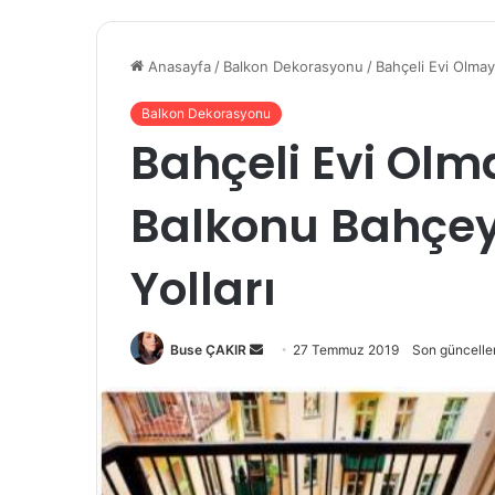
Anasayfa
/
Balkon Dekorasyonu
/
Bahçeli Evi Olmay
Balkon Dekorasyonu
Bahçeli Evi Olm
Balkonu Bahçe
Yolları
Buse ÇAKIR
B
27 Temmuz 2019
Son güncelle
i
r
e
-
p