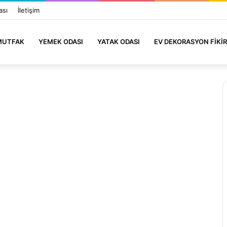
ası
İletişim
MUTFAK
YEMEK ODASI
YATAK ODASI
EV DEKORASYON FIKIR