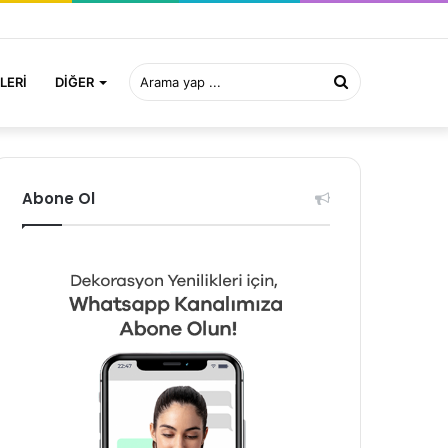
Arama
LERI
DIĞER
yap
Abone Ol
...