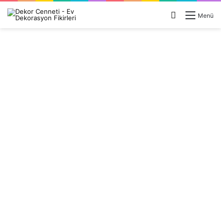
Arama
Menü
yap
...