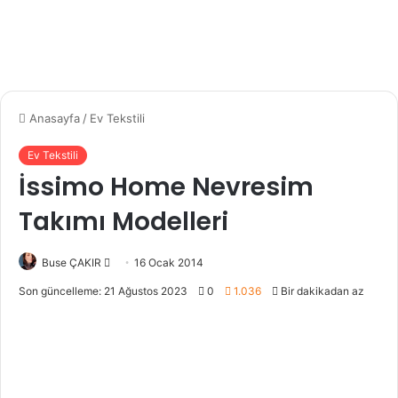
Anasayfa
/
Ev Tekstili
Ev Tekstili
İssimo Home Nevresim
Takımı Modelleri
Buse ÇAKIR
B
16 Ocak 2014
i
Son güncelleme: 21 Ağustos 2023
0
1.036
Bir dakikadan az
r
e
-
p
o