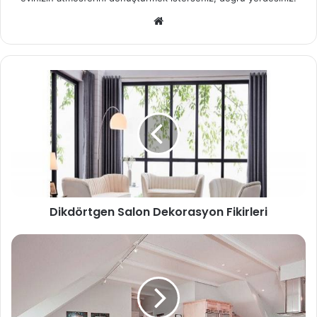
We
b
sit
esi
Dikdörtgen Salon Dekorasyon Fikirleri