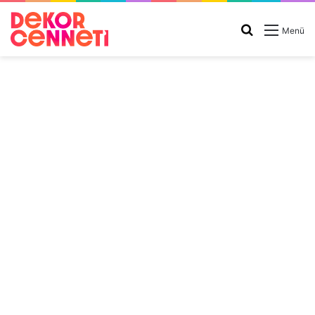
Arama
Menü
yap
...