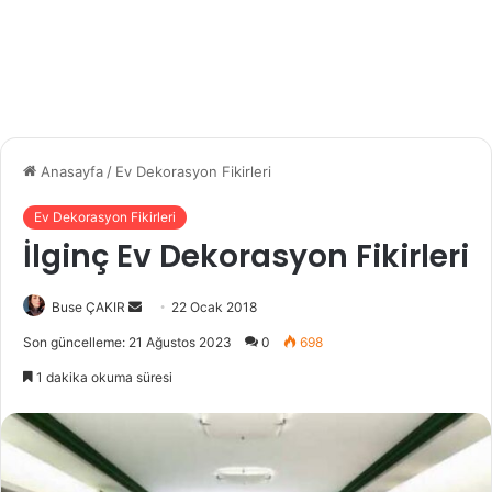
Anasayfa
/
Ev Dekorasyon Fikirleri
Ev Dekorasyon Fikirleri
İlginç Ev Dekorasyon Fikirleri
Buse ÇAKIR
B
22 Ocak 2018
i
Son güncelleme: 21 Ağustos 2023
0
698
r
1 dakika okuma süresi
e
-
p
o
s