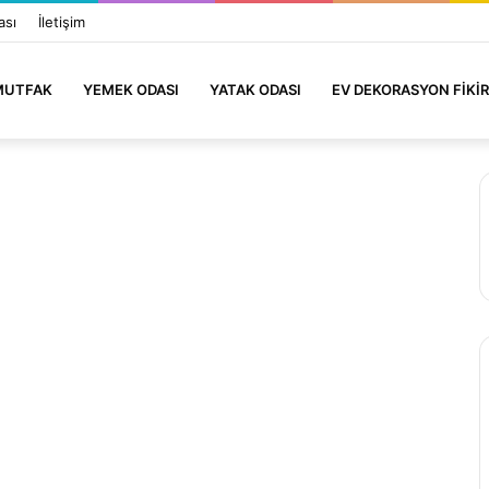
ası
İletişim
MUTFAK
YEMEK ODASI
YATAK ODASI
EV DEKORASYON FIKIR