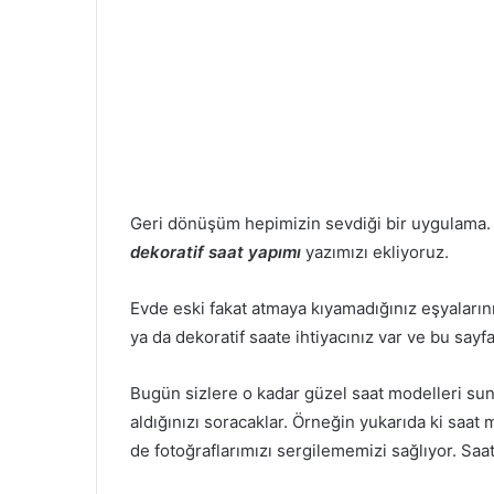
t
a
g
ö
n
d
e
r
m
Geri dönüşüm hepimizin sevdiği bir uygulama.
e
dekoratif saat yapımı
yazımızı ekliyoruz.
k
Evde eski fakat atmaya kıyamadığınız eşyaların
ya da dekoratif saate ihtiyacınız var ve bu sayf
Bugün sizlere o kadar güzel saat modelleri sun
aldığınızı soracaklar. Örneğin yukarıda ki saat
de fotoğraflarımızı sergilememizi sağlıyor. Saat