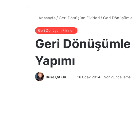
Anasayfa
/
Geri Dönüşüm Fikirleri
/
Geri Dönüşümle 
Geri Dönüşüm Fikirleri
Geri Dönüşümle 
Yapımı
Buse ÇAKIR
B
16 Ocak 2014
Son güncelleme:
i
r
e
-
p
o
s