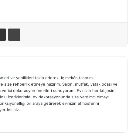
E-Posta ile paylaş
Yazdır
ndleri ve yenilikleri takip ederek, iç mekân tasarımı
e size rehberlik etmeye hazırım. Salon, mutfak, yatak odası ve
am verici dekorasyon önerileri sunuyorum. Evinizin her köşesini
e dolu içeriklerimle, ev dekorasyonunda size yardımcı olmayı
onksiyonelliği bir araya getirerek evinizin atmosferini
yerdesiniz.