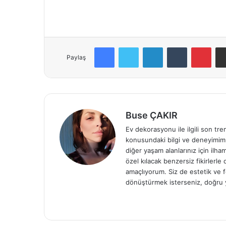
Facebook
Twitter
LinkedIn
Tumblr
Pinterest
Paylaş
Buse ÇAKIR
Ev dekorasyonu ile ilgili son tre
konusundaki bilgi ve deneyimiml
diğer yaşam alanlarınız için ilh
özel kılacak benzersiz fikirlerl
amaçlıyorum. Siz de estetik ve f
dönüştürmek isterseniz, doğru 
We
b
sit