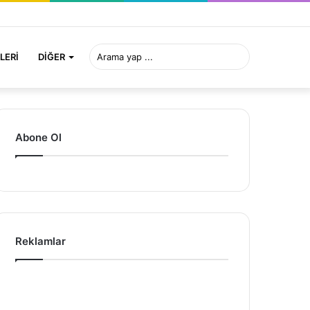
Arama
LERI
DIĞER
yap
Abone Ol
...
Reklamlar