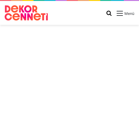
Arama
Menü
yap
...