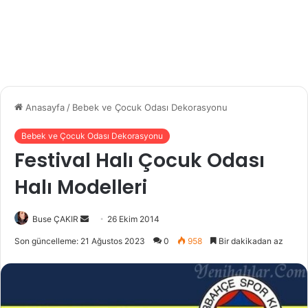
Anasayfa
/
Bebek ve Çocuk Odası Dekorasyonu
Bebek ve Çocuk Odası Dekorasyonu
Festival Halı Çocuk Odası
Halı Modelleri
Buse ÇAKIR
B
26 Ekim 2014
i
Son güncelleme: 21 Ağustos 2023
0
958
Bir dakikadan az
r
e
-
p