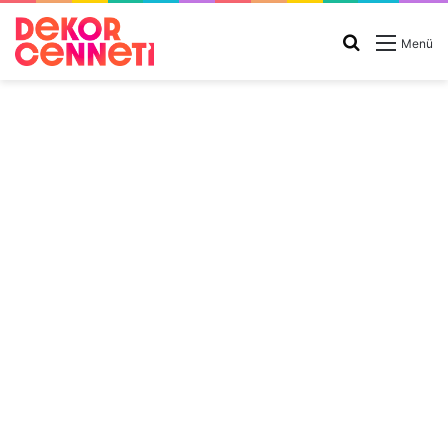
Arama
Menü
yap
...