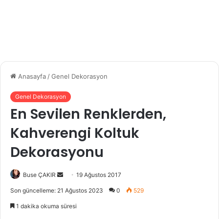
Anasayfa
/
Genel Dekorasyon
Genel Dekorasyon
En Sevilen Renklerden,
Kahverengi Koltuk
Dekorasyonu
Buse ÇAKIR
B
19 Ağustos 2017
i
Son güncelleme: 21 Ağustos 2023
0
529
r
1 dakika okuma süresi
e