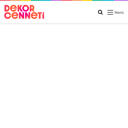
Arama
Menü
yap
...