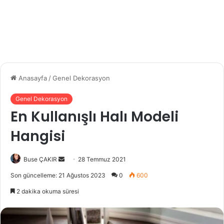
Anasayfa
/
Genel Dekorasyon
Genel Dekorasyon
En Kullanışlı Halı Modeli
Hangisi
Buse ÇAKIR
B
28 Temmuz 2021
i
Son güncelleme: 21 Ağustos 2023
0
600
r
2 dakika okuma süresi
e
-
p