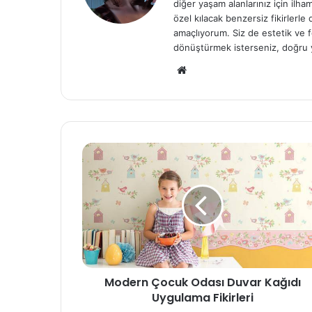
diğer yaşam alanlarınız için ilh
özel kılacak benzersiz fikirlerl
amaçlıyorum. Siz de estetik ve f
dönüştürmek isterseniz, doğru 
We
b
sit
esi
Modern Çocuk Odası Duvar Kağıdı
Uygulama Fikirleri