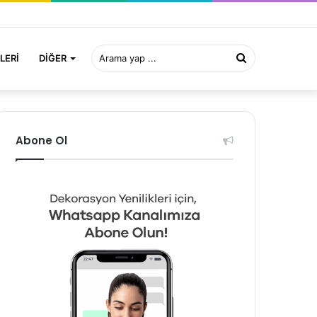
Arama
LERI
DIĞER
yap
Abone Ol
...