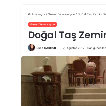
Anasayfa
/
Genel Dekorasyon
/
Doğal Taş Zemin D
Genel Dekorasyon
Doğal Taş Zemi
Buse ÇAKIR
B
21 Ağustos 2017
Son güncelle
i
r
e
-
p
o
s
t
a
g