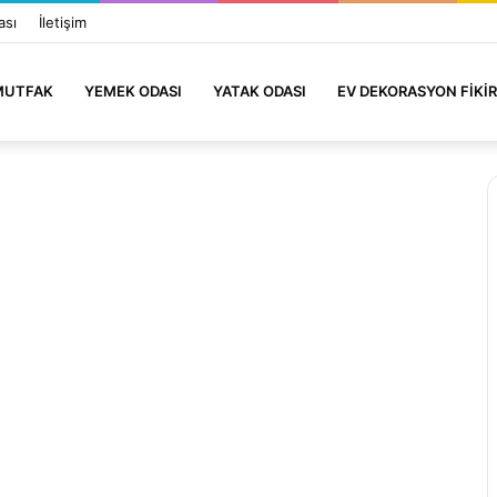
ası
İletişim
MUTFAK
YEMEK ODASI
YATAK ODASI
EV DEKORASYON FIKIR