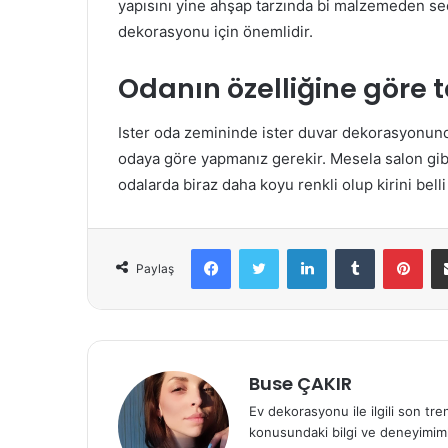
yapısını yine ahşap tarzında bi malzemeden s
dekorasyonu için önemlidir.
Odanın özelliğine göre 
Ister oda zemininde ister duvar dekorasyonund
odaya göre yapmanız gerekir. Mesela salon gibi
odalarda biraz daha koyu renkli olup kirini belli
Facebook
Twitter
LinkedIn
Tumblr
Pinterest
Paylaş
Buse ÇAKIR
Ev dekorasyonu ile ilgili son tre
konusundaki bilgi ve deneyimiml