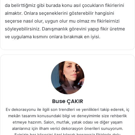
da belirttiğmiz gibi burada konu asıl çocukların fikirlerini
almaktır. Onlara seçeneklerini gösterebilir hangisini
seçerse nasıl olur, uygun olur mu olmaz mı fikirleirnizi
söyleyebilirsiniz. Danışmanlık görevini yapıp fikir üretme
ve uygulama kısmını onlara bırakmak en iyisi.
Buse ÇAKIR
Ev dekorasyonu ile ilgili son trendleri ve yenilikleri takip ederek, iç
mekân tasarımı konusundaki bilgi ve deneyimimle size rehberlik
etmeye hazırım. Salon, mutfak, yatak odası ve diğer yaşam
alanlarınız için ilham verici dekorasyon önerileri sunuyorum.
Evinizin her köşesini özel kılacak benzersiz fikirlerle dolu