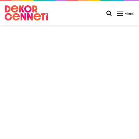
Arama
Menü
yap
...