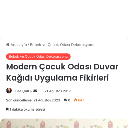
Anasayfa
/
Bebek ve Çocuk Odası Dekorasyonu
Bebek ve Çocuk Odası Dekorasyonu
Modern Çocuk Odası Duvar
Kağıdı Uygulama Fikirleri
Buse ÇAKIR
B
21 Ağustos 2017
i
Son güncelleme: 21 Ağustos 2023
0
647
r
1 dakika okuma süresi
e
-
p