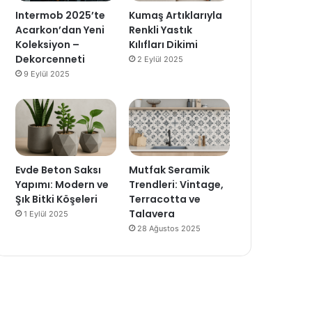
Intermob 2025’te
Kumaş Artıklarıyla
Acarkon’dan Yeni
Renkli Yastık
Koleksiyon –
Kılıfları Dikimi
Dekorcenneti
2 Eylül 2025
9 Eylül 2025
Evde Beton Saksı
Mutfak Seramik
Yapımı: Modern ve
Trendleri: Vintage,
Şık Bitki Köşeleri
Terracotta ve
Talavera
1 Eylül 2025
28 Ağustos 2025