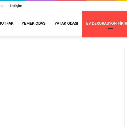
ası
İletişim
MUTFAK
YEMEK ODASI
YATAK ODASI
EV DEKORASYON FIKIR