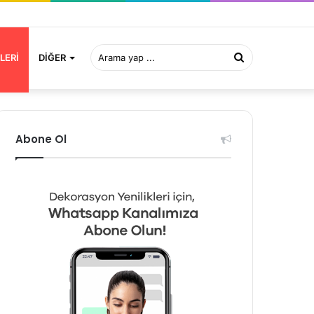
Arama
LERI
DIĞER
yap
Abone Ol
...