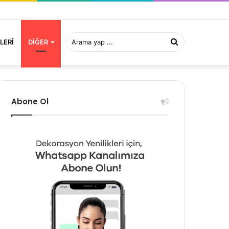
Arama
LERI
DIĞER
yap
Abone Ol
...