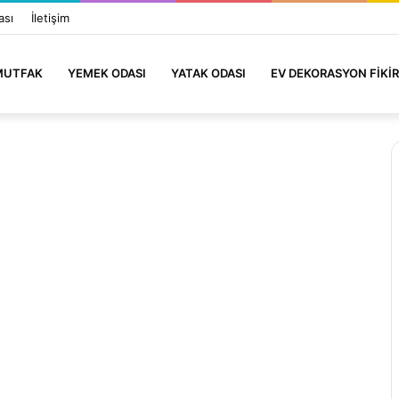
ası
İletişim
MUTFAK
YEMEK ODASI
YATAK ODASI
EV DEKORASYON FIKIR