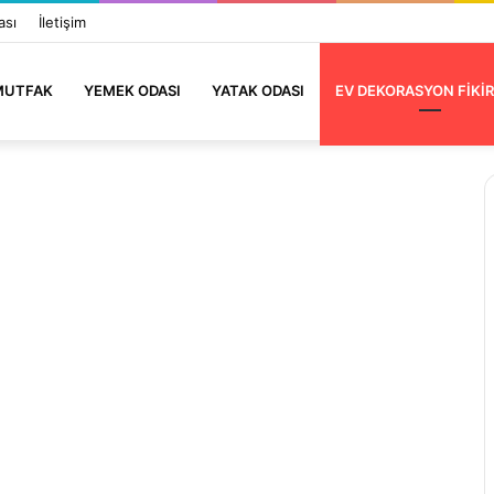
ası
İletişim
MUTFAK
YEMEK ODASI
YATAK ODASI
EV DEKORASYON FIKIR