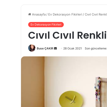
Anasayfa
/
Ev Dekorasyon Fikirleri
/
Cıvıl Cıvıl Ren
Ev Dekorasyon Fikirleri
Cıvıl Cıvıl Renk
Buse ÇAKIR
B
28 Ocak 2021
Son güncelleme:
i
r
e
-
p
o
s
t
a
g