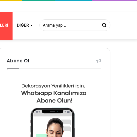
Arama
LERI
DIĞER
yap
Abone Ol
...