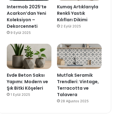
Intermob 2025’te
Kumaş Artıklarıyla
Acarkon’dan Yeni
Renkli Yastık
Koleksiyon –
Kılıfları Dikimi
Dekorcenneti
2 Eylül 2025
9 Eylül 2025
Evde Beton Saksı
Mutfak Seramik
Yapımı: Modern ve
Trendleri: Vintage,
Şık Bitki Köşeleri
Terracotta ve
Talavera
1 Eylül 2025
28 Ağustos 2025