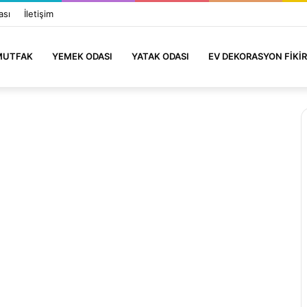
ası
İletişim
MUTFAK
YEMEK ODASI
YATAK ODASI
EV DEKORASYON FIKIR