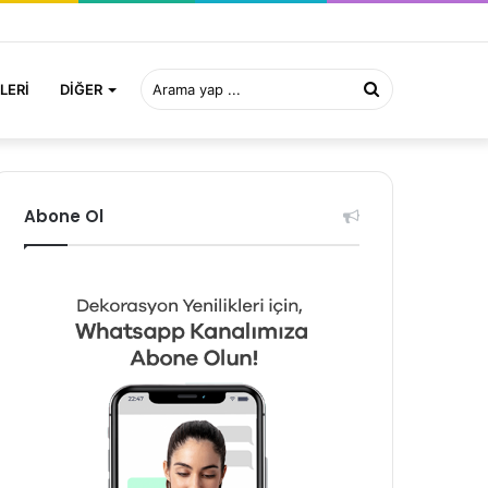
Arama
LERI
DIĞER
yap
Abone Ol
...