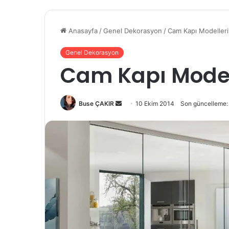
Anasayfa
/
Genel Dekorasyon
/
Cam Kapı Modeller
Genel Dekorasyon
Cam Kapı Model
Bir
Buse ÇAKIR
10 Ekim 2014
Son güncelleme:
e-
posta
göndermek