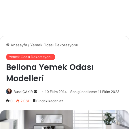
Anasayfa
/
Yemek Odası Dekorasyonu
Yemek Odası Dekorasyonu
Bellona Yemek Odası
Modelleri
Bir
Buse ÇAKIR
10 Ekim 2014
Son güncelleme: 11 Ekim 2023
e-
0
2.081
Bir dakikadan az
posta
göndermek