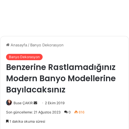
Anasayfa
/
Banyo Dekorasyon
Banyo Dekorasyon
Benzerine Rastlamadığınız
Modern Banyo Modellerine
Bayılacaksınız
Buse ÇAKIR
B
2 Ekim 2019
i
Son güncelleme: 21 Ağustos 2023
0
616
r
1 dakika okuma süresi
e