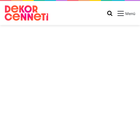
Arama
Menü
yap
...