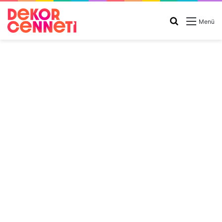
Arama
Menü
yap
...