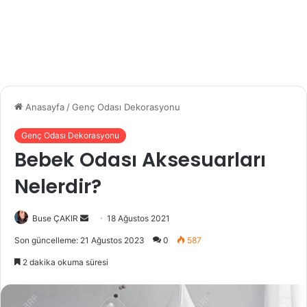
Anasayfa
/
Genç Odası Dekorasyonu
Genç Odası Dekorasyonu
Bebek Odası Aksesuarları
Nelerdir?
Buse ÇAKIR
B
18 Ağustos 2021
i
Son güncelleme: 21 Ağustos 2023
0
587
r
2 dakika okuma süresi
e
-
p