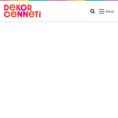
Arama
Menü
yap
...