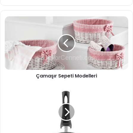
b
sit
esi
Çamaşır Sepeti Modelleri