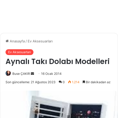
Anasayfa
/
Ev Aksesuarları
Ev Aksesuarları
Aynalı Takı Dolabı Modelleri
Buse ÇAKIR
B
16 Ocak 2014
i
Son güncelleme: 21 Ağustos 2023
0
1.214
Bir dakikadan az
r
e
-
p
o
s