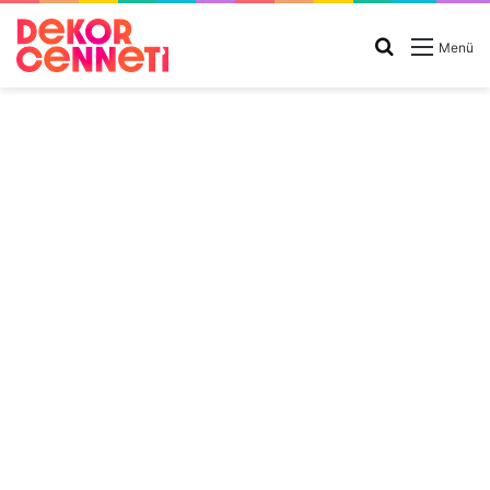
Arama
Menü
yap
...