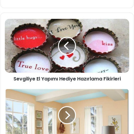
b
sit
esi
Sevgiliye El Yapımı Hediye Hazırlama Fikirleri