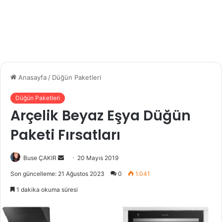
Anasayfa
/
Düğün Paketleri
Düğün Paketleri
Arçelik Beyaz Eşya Düğün
Paketi Fırsatları
Buse ÇAKIR
B
20 Mayıs 2019
i
Son güncelleme: 21 Ağustos 2023
0
1.041
r
1 dakika okuma süresi
e
-
p