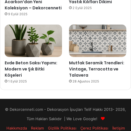
Acarkon’dan Yeni
Yastık Kılıfları Dikimi
Koleksiyon – Dekorcenneti
2 Eylül 2025
9 Eylül 2025
Evde Beton Saksı Yapımı:
Mutfak Seramik Trendleri:
Modern ve Şık Bitki
Vintage, Terracotta ve
Köşeleri
Talavera
1 Eylül 2025
28 Ağustos 2025
© Dekorcenneti.com - Dekorasyon İpuçları Telif Hakkı 2013- 2026,
Tüm Hakları Saklıdır | We Love Google!
Hakkımızda
Reklam
Gizlilik Politikası
Çerez Politikası
İletişim