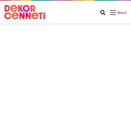
Arama
Menü
yap
...