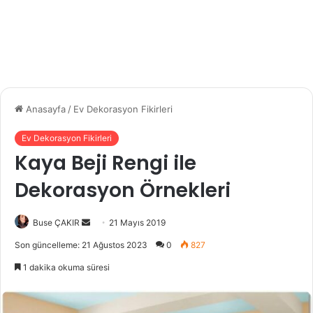
Anasayfa
/
Ev Dekorasyon Fikirleri
Ev Dekorasyon Fikirleri
Kaya Beji Rengi ile
Dekorasyon Örnekleri
Buse ÇAKIR
B
21 Mayıs 2019
i
Son güncelleme: 21 Ağustos 2023
0
827
r
1 dakika okuma süresi
e
-
p