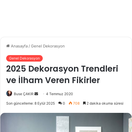
Anasayfa
/
Genel Dekorasyon
Genel Dekorasyon
2025 Dekorasyon Trendleri
ve İlham Veren Fikirler
Buse ÇAKIR
B
4 Temmuz 2020
i
Son güncelleme: 8 Eylül 2025
0
708
2 dakika okuma süresi
r
e
-
p