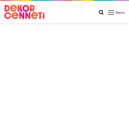
Arama
Menü
yap
...